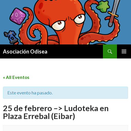
Buscar
Asociación Odisea
IR
MENÚ
AL
PRINCI
CONTENIDO
« All Eventos
Este evento ha pasado.
25 de febrero –> Ludoteka en
Plaza Errebal (Eibar)