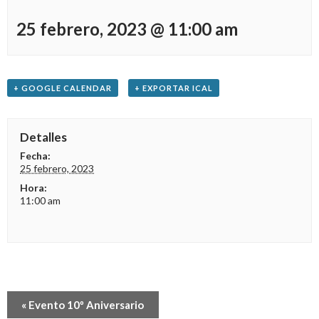
25 febrero, 2023 @ 11:00 am
+ GOOGLE CALENDAR
+ EXPORTAR ICAL
Detalles
Fecha:
25 febrero, 2023
Hora:
11:00 am
Evento
«
Evento 10º Aniversario
Navegación