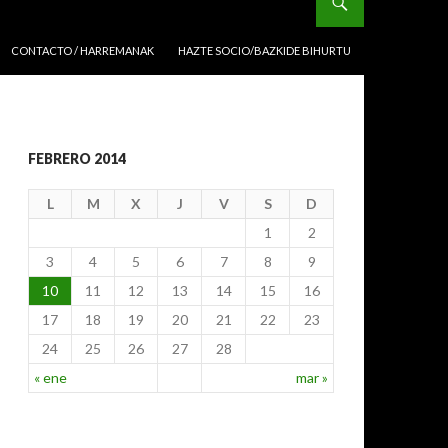
CONTACTO / HARREMANAK
HAZTE SOCIO/BAZKIDE BIHURTU
FEBRERO 2014
L
M
X
J
V
S
D
1
2
3
4
5
6
7
8
9
10
11
12
13
14
15
16
17
18
19
20
21
22
23
24
25
26
27
28
« ene
mar »