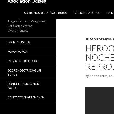
Asociación Odisea
IR AL CONTENIDO
SOBRE NOSOTROS /GURI BURUZ
BIBLIOTECA DE ROL
EVEN
Juegos de mesa, Wargames,
Rol, Cartas y otros
divertimentos.
JUEGOS DE MESA
,
INICIO / HASIERA
HEROQ
FORO / FOROA
NOCHE.
EVENTOS / EKITALDIAK
REPRO
SOBRE NOSOTROS /GURI
BURUZ
10 FEBRERO, 20
DÓNDE ESTAMOS / NON
GAUDE
CONTACTO / HARREMANAK