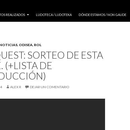
TOS REALIZADOS
LUDOTECA / LUDOTEKA
DÓNDE ESTAMOS / NON GAUDE
NOTICIAS
,
ODISEA
,
ROL
UEST: SORTEO DE ESTA
 (+LISTA DE
DUCCIÓN)
14
ALEX R
DEJAR UN COMENTARIO