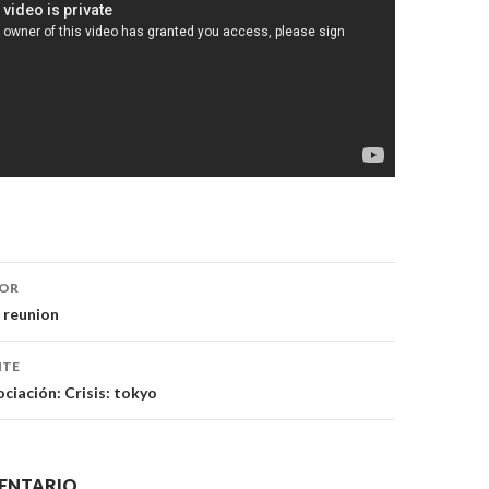
IOR
trada
 reunion
NTE
ciación: Crisis: tokyo
ENTARIO