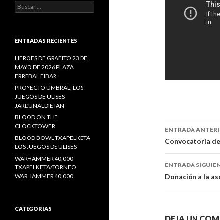
Buscar:
ENTRADAS RECIENTES
HEROES DE GRAFITO 23 DE
MAYO DE 2026 PLAZA
ERREBAL EIBAR
PROYECTO UMBRAL, LOS
JUEGOS DE ULISES
JARDUNALDIETAN
BLOOD ON THE
CLOCKTOWER
ENTRADA ANTER
BLOOD BOWL TXAPELKETA
Ir a la en
Convocatoria de
LOS JUEGOS DE ULISES
WARHAMMER 40,000
ENTRADA SIGUIE
TXAPELKETA/TORNEO
WARHAMMER 40,000
Donación a la aso
CATEGORÍAS
DEJA UN COM