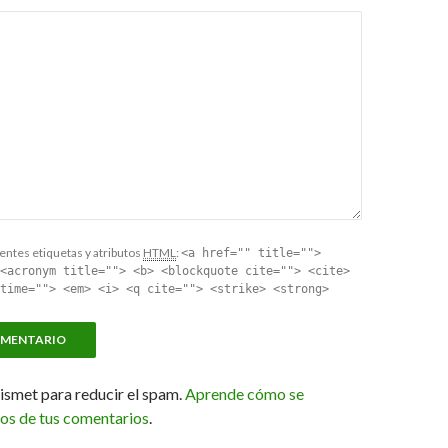
entes etiquetas y atributos
HTML
:
<a href="" title="">
<acronym title=""> <b> <blockquote cite=""> <cite>
time=""> <em> <i> <q cite=""> <strike> <strong>
kismet para reducir el spam.
Aprende cómo se
tos de tus comentarios
.