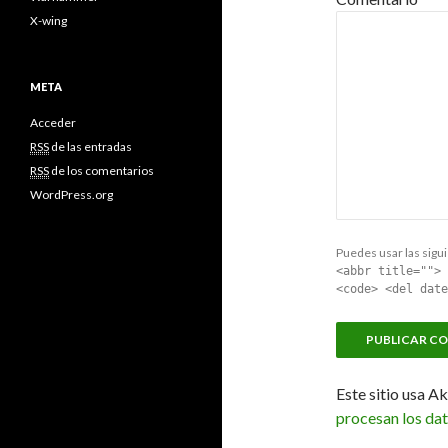
X-wing
META
Acceder
RSS
de las entradas
RSS
de los comentarios
WordPress.org
Puedes usar las sigui
<abbr title=""> 
<code> <del date
Este sitio usa A
procesan los da