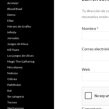
Aristeia!
Blood Bowl
Tu dirección de co
Demo
necesarios están
Eibar
Héroes de Grafito
Nombre
*
Infinity
Jornadas
Juegos de Mesa
Correo electrón
Kill Team
Los juegos de Ulises
Magic The Gathering
Miscelanea
Web
Noticias
Odisea
Pathfinder
Rol
Sin categoría
Torneo
Warhammer
Comentario