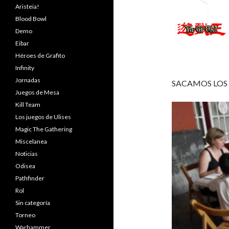
Aristeia!
Blood Bowl
Demo
Eibar
Héroes de Grafito
Infinity
Jornadas
SACAMOS LOS J
Juegos de Mesa
Kill Team
Los juegos de Ulises
Magic The Gathering
Miscelanea
Noticias
Odisea
Pathfinder
Rol
Sin categoría
Torneo
Warhammer