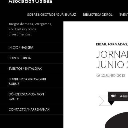
Asociación Odisea
IR AL CONTENIDO
SOBRE NOSOTROS /GURI BURUZ
BIBLIOTECA DE ROL
EVEN
Juegos de mesa, Wargames,
Rol, Cartas y otros
divertimentos.
EIBAR
,
JORNADAS
INICIO / HASIERA
JORNAD
FORO / FOROA
JUNIO 
EVENTOS / EKITALDIAK
12 JUNIO, 2015
SOBRE NOSOTROS /GURI
BURUZ
DÓNDE ESTAMOS / NON
GAUDE
CONTACTO / HARREMANAK