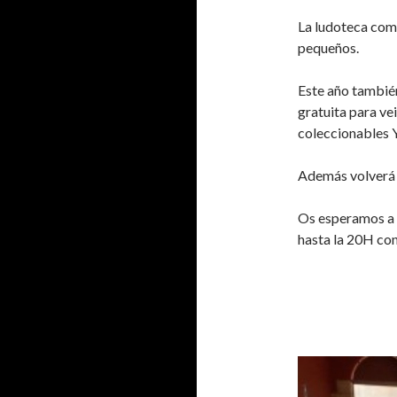
La ludoteca com
pequeños.
Este año también
gratuita para ve
coleccionables
Además volverá a
Os esperamos a t
hasta la 20H co