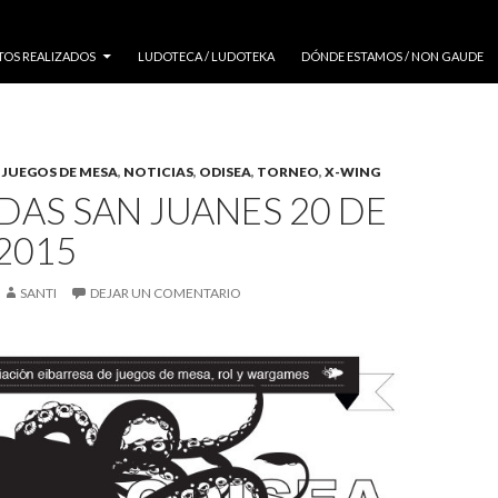
TOS REALIZADOS
LUDOTECA / LUDOTEKA
DÓNDE ESTAMOS / NON GAUDE
,
JUEGOS DE MESA
,
NOTICIAS
,
ODISEA
,
TORNEO
,
X-WING
AS SAN JUANES 20 DE
2015
SANTI
DEJAR UN COMENTARIO