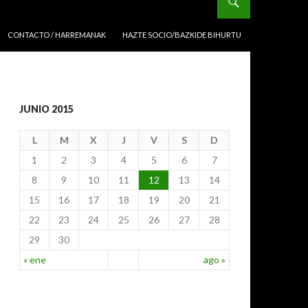
CONTACTO / HARREMANAK
HAZTE SOCIO/BAZKIDE BIHURTU
JUNIO 2015
L
M
X
J
V
S
D
1
2
3
4
5
6
7
8
9
10
11
12
13
14
15
16
17
18
19
20
21
22
23
24
25
26
27
28
29
30
« ene
ago »