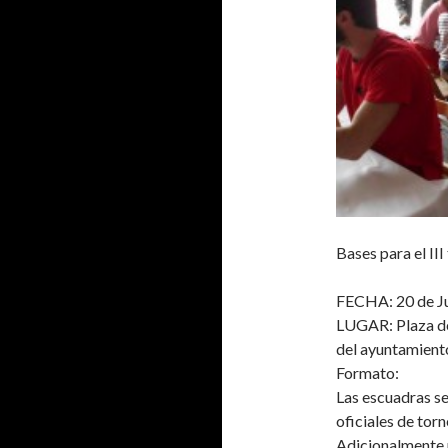
Bases para el II
FECHA: 20 de J
LUGAR: Plaza de 
del ayuntamiento
Formato:
Las escuadras s
oficiales de torn
Adicionalmente 