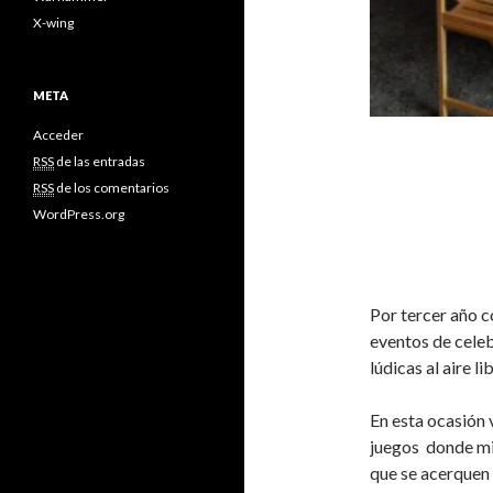
X-wing
META
Acceder
RSS
de las entradas
RSS
de los comentarios
WordPress.org
Por tercer año c
eventos de celeb
lúdicas al aire l
En esta ocasión
juegos donde mie
que se acerquen 