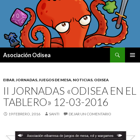
Buscar
Asociación Odisea
IR AL CONTENIDO
MENÚ
PRINCI
EIBAR
,
JORNADAS
,
JUEGOS DE MESA
,
NOTICIAS
,
ODISEA
II JORNADAS «ODISEA EN EL
TABLERO» 12-03-2016
19 FEBRERO, 2016
SANTI
DEJAR UN COMENTARIO