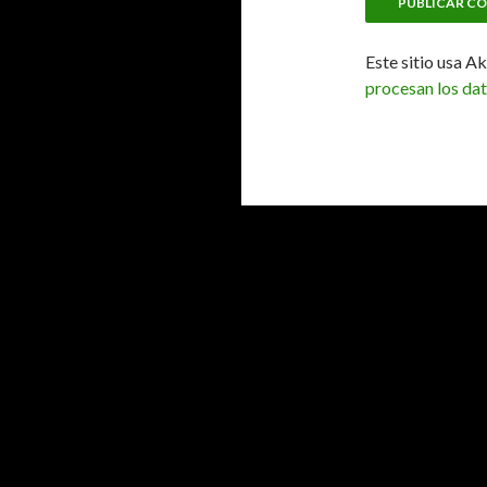
Este sitio usa A
procesan los da