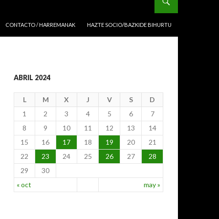
CONTACTO / HARREMANAK
HAZTE SOCIO/BAZKIDE BIHURTU
ABRIL 2024
L
M
X
J
V
S
D
1
2
3
4
5
6
7
8
9
10
11
12
13
14
15
16
17
18
19
20
21
22
23
24
25
26
27
28
29
30
« oct
may »