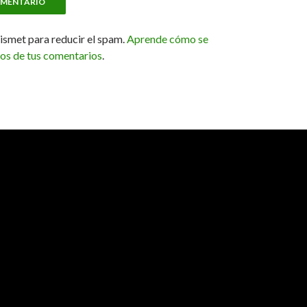
kismet para reducir el spam.
Aprende cómo se
tos de tus comentarios
.