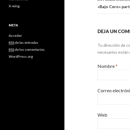
X-wing
«Bajo Cero» part
META
DEJA UN COM
Acceder
RSS
de las entradas
Tu dirección de co
RSS
de los comentarios
necesarios están
WordPress.org
Nombre
*
Correo electrón
Web