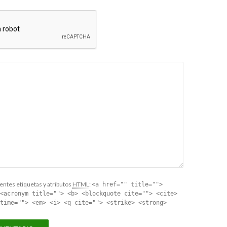
entes etiquetas y atributos
HTML
:
<a href="" title="">
<acronym title=""> <b> <blockquote cite=""> <cite>
time=""> <em> <i> <q cite=""> <strike> <strong>