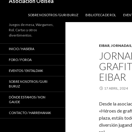
Asociación Odisea
IR AL CONTENIDO
SOBRE NOSOTROS /GURI BURUZ
BIBLIOTECA DE ROL
EVEN
Juegos de mesa, Wargames,
Rol, Cartas y otros
divertimentos.
EIBAR
,
JORNADAS
INICIO / HASIERA
JORNA
FORO / FOROA
GRAFIT
EVENTOS / EKITALDIAK
EIBAR
SOBRE NOSOTROS /GURI
BURUZ
17 ABRIL, 2024
DÓNDE ESTAMOS / NON
GAUDE
Desde la asociac
«Héroes de graf
CONTACTO / HARREMANAK
plaza, estáis to
diversión jugand
rol.