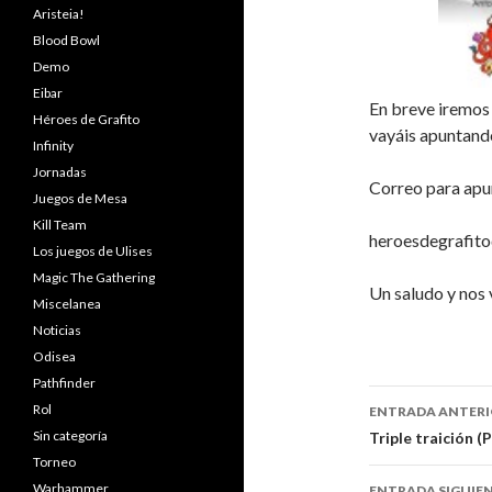
Aristeia!
Blood Bowl
Demo
Eibar
En breve iremos 
Héroes de Grafito
vayáis apuntando
Infinity
Jornadas
Correo para apun
Juegos de Mesa
Kill Team
heroesdegrafit
Los juegos de Ulises
Magic The Gathering
Un saludo y nos
Miscelanea
Noticias
Odisea
Pathfinder
Rol
ENTRADA ANTER
Ir a la en
Sin categoría
Triple traición (
Torneo
Warhammer
ENTRADA SIGUIE