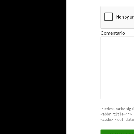
Comentario
Puedes usar las sigui
<abbr title=""> 
<code> <del date