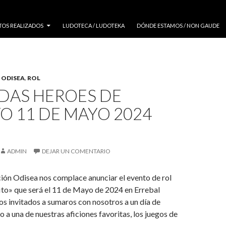
TOS REALIZADOS
LUDOTECA / LUDOTEKA
DÓNDE ESTAMOS / NON GAUDE
,
ODISEA
,
ROL
DAS HEROES DE
O 11 DE MAYO 2024
ADMIN
DEJAR UN COMENTARIO
ión Odisea nos complace anunciar el evento de rol
ito» que será el 11 de Mayo de 2024 en Errebal
dos invitados a sumaros con nosotros a un día de
o a una de nuestras aficiones favoritas, los juegos de