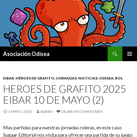
Buscar
Asociación Odisea
IR AL CONTENIDO
MENÚ
PRINCI
EIBAR
,
HÉROES DE GRAFITO
,
JORNADAS
,
NOTICIAS
,
ODISEA
,
ROL
HEROES DE GRAFITO 2025
EIBAR 10 DE MAYO (2)
1 MAYO, 2025
ADMIN
DEJAR UN COMENTARIO
Mas partidas para nuestras jornadas roleras, en este caso
Sugaar Editorial nos visita para ofrecer una partida de su juego