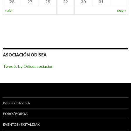
26
27
28
29
30
31
« abr
sep »
ASOCIACIÓN ODISEA
Tweets by Odiseasociacion
INICIO / HASIERA
FORO / FOROA
EVENTOS / EKITALDIAK