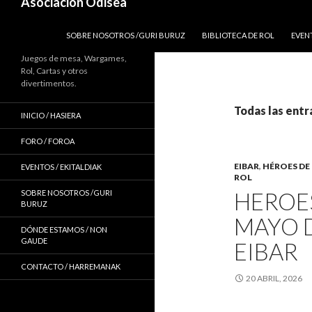
Asociación Odisea
IR AL CONTENIDO
SOBRE NOSOTROS /GURI BURUZ
BIBLIOTECA DE ROL
EVEN
Juegos de mesa, Wargames,
Rol, Cartas y otros
divertimentos.
Todas las ent
INICIO / HASIERA
FORO / FOROA
EIBAR
,
HÉROES DE
EVENTOS / EKITALDIAK
ROL
HEROES
SOBRE NOSOTROS /GURI
BURUZ
MAYO D
DÓNDE ESTAMOS / NON
GAUDE
EIBAR
CONTACTO / HARREMANAK
20 ABRIL, 2026