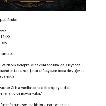
 pathfinder
oras
o 16:00
llano
ntureros:
 Valdaren siempre se ha contado una vieja leyenda.
cuché en tabernas, junto al fuego, en boca de viajeros
 valentía:
 Puente Gris a medianoche deberá pagar diez
gar algo de mayor valor.”
fue más que eso: una historia para asustar a