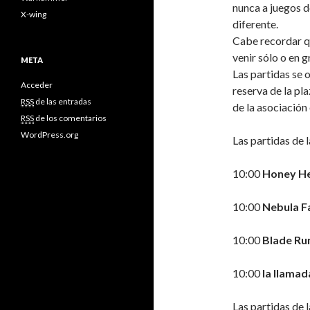
nunca a juegos d
X-wing
diferente.
Cabe recordar qu
venir sólo o en g
META
Las partidas se 
Acceder
reserva de la pla
RSS
de las entradas
de la asociació
RSS
de los comentarios
WordPress.org
Las partidas de 
10:00
Honey He
10:00
Nebula F
10:00
Blade Ru
10:00
la llamad
Las partidas de l