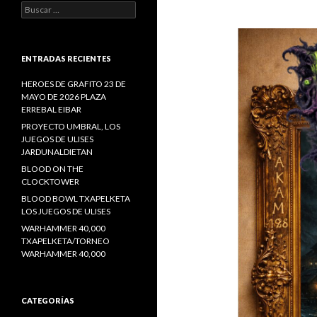
Buscar:
ENTRADAS RECIENTES
HEROES DE GRAFITO 23 DE
MAYO DE 2026 PLAZA
ERREBAL EIBAR
PROYECTO UMBRAL, LOS
JUEGOS DE ULISES
JARDUNALDIETAN
BLOOD ON THE
CLOCKTOWER
BLOOD BOWL TXAPELKETA
LOS JUEGOS DE ULISES
WARHAMMER 40,000
TXAPELKETA/TORNEO
WARHAMMER 40,000
CATEGORÍAS