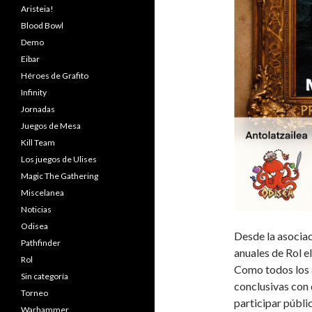
Aristeia!
Blood Bowl
Demo
Eibar
Héroes de Grafito
Infinity
Jornadas
Juegos de Mesa
Kill Team
Los juegos de Ulises
Magic The Gathering
Miscelanea
Noticias
Odisea
Desde la asocia
Pathfinder
anuales de Rol e
Rol
Como todos los a
Sin categoría
conclusivas con
Torneo
participar públ
Warhammer