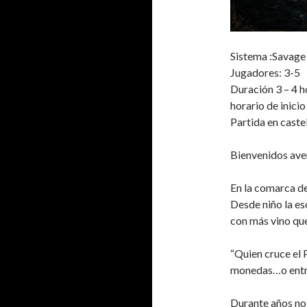
Sistema :Savage
Jugadores: 3-5
Duración 3 – 4 h
horario de inici
Partida en caste
Bienvenidos ave
En la comarca de
Desde niño la es
con más vino que
“Quien cruce el
monedas…o entre
Durante años no 