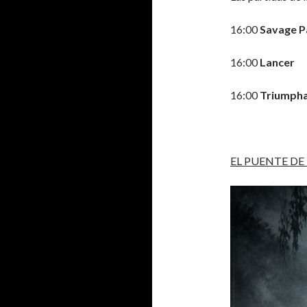
16:00
Savage P
16:00
Lancer
16:00
Triumph
EL PUENTE DE