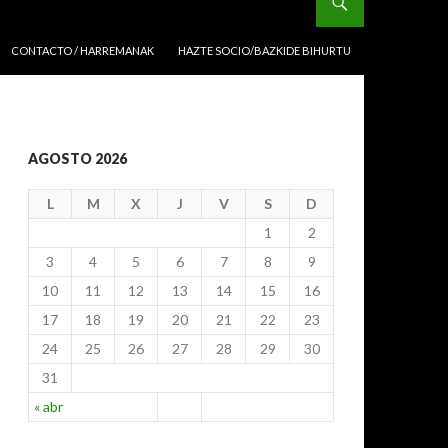
CONTACTO / HARREMANAK
HAZTE SOCIO/BAZKIDE BIHURTU
AGOSTO 2026
L
M
X
J
V
S
D
1
2
3
4
5
6
7
8
9
10
11
12
13
14
15
16
17
18
19
20
21
22
23
24
25
26
27
28
29
30
31
« abr