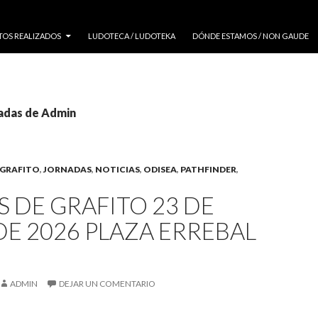
TOS REALIZADOS
LUDOTECA / LUDOTEKA
DÓNDE ESTAMOS / NON GAUDE
radas de Admin
 GRAFITO
,
JORNADAS
,
NOTICIAS
,
ODISEA
,
PATHFINDER
,
 DE GRAFITO 23 DE
E 2026 PLAZA ERREBAL
ADMIN
DEJAR UN COMENTARIO