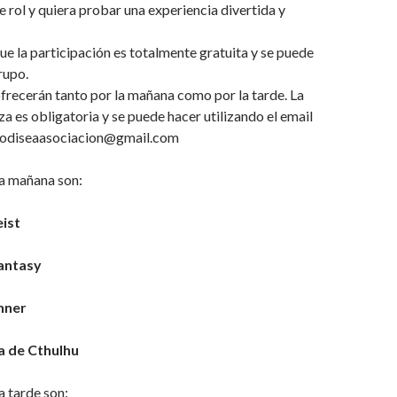
e rol y quiera probar una experiencia divertida y
e la participación es totalmente gratuita y se puede
rupo.
ofrecerán tanto por la mañana como por la tarde. La
za es obligatoria y se puede hacer utilizando el email
n odiseaasociacion@gmail.com
la mañana son:
ist
antasy
nner
a de Cthulhu
a tarde son: