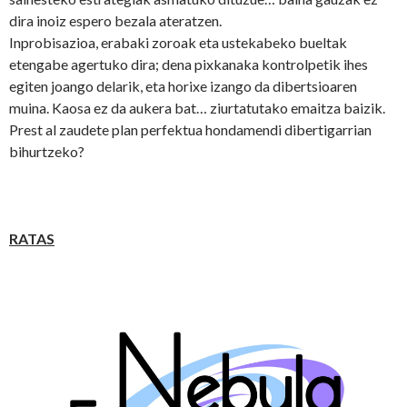
dira inoiz espero bezala ateratzen.
Inprobisazioa, erabaki zoroak eta ustekabeko bueltak
etengabe agertuko dira; dena pixkanaka kontrolpetik ihes
egiten joango delarik, eta horixe izango da dibertsioaren
muina. Kaosa ez da aukera bat… ziurtatutako emaitza baizik.
Prest al zaudete plan perfektua hondamendi dibertigarrian
bihurtzeko?
RATAS