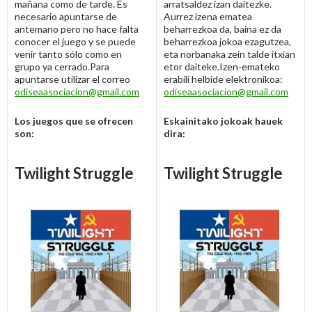
mañana como de tarde. Es
arratsaldez izan daitezke.
necesario apuntarse de
Aurrez izena ematea
antemano pero no hace falta
beharrezkoa da, baina ez da
conocer el juego y se puede
beharrezkoa jokoa ezagutzea,
venir tanto sólo como en
eta norbanaka zein talde itxian
grupo ya cerrado.Para
etor daiteke.Izen-emateko
apuntarse utilizar el correo
erabili helbide elektronikoa:
odiseaasociacion@gmail.com
odiseaasociacion@gmail.com
Los juegos que se ofrecen
Eskainitako jokoak hauek
son:
dira:
Twilight Struggle
Twilight Struggle