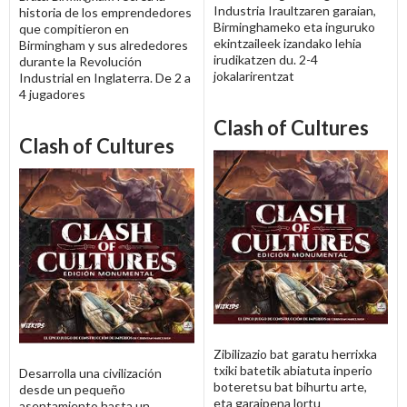
Industria Iraultzaren garaian,
historia de los emprendedores
Birminghameko eta inguruko
que compitieron en
ekintzaileek izandako lehia
Birmingham y sus alrededores
irudikatzen du. 2-4
durante la Revolución
jokalarirentzat
Industrial en Inglaterra. De 2 a
4 jugadores
Clash of Cultures
Clash of Cultures
Zibilizazio bat garatu herrixka
txiki batetik abiatuta inperio
Desarrolla una civilización
boteretsu bat bihurtu arte,
desde un pequeño
eta garaipena lortu
asentamiento hasta un