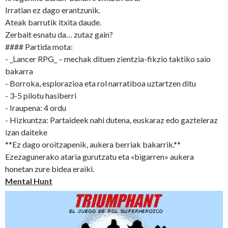
Irratian ez dago erantzunik.
Ateak barrutik itxita daude.
Zerbait esnatu da… zutaz gain?
#### Partida mota:
- _Lancer RPG_ – mechak dituen zientzia-fikzio taktiko saio
bakarra
- Borroka, esplorazioa eta rol narratiboa uztartzen ditu
- 3-5 pilotu hasiberri
- Iraupena: 4 ordu
- Hizkuntza: Partaideek nahi dutena, euskaraz edo gazteleraz
izan daiteke
**Ez dago oroitzapenik, aukera berriak bakarrik.**
Ezezagunerako ataria gurutzatu eta «bigarren» aukera
honetan zure bidea eraiki.
Mental Hunt