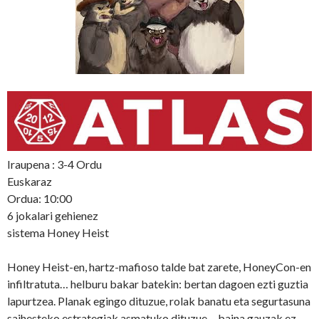
Iraupena : 3-4 Ordu
Euskaraz
Ordua: 10:00
6 jokalari gehienez
sistema Honey Heist
Honey Heist-en, hartz-mafioso talde bat zarete, HoneyCon-en
infiltratuta… helburu bakar batekin: bertan dagoen ezti guztia
lapurtzea. Planak egingo dituzue, rolak banatu eta segurtasuna
saihesteko estrategiak asmatuko dituzue… baina gauzak ez