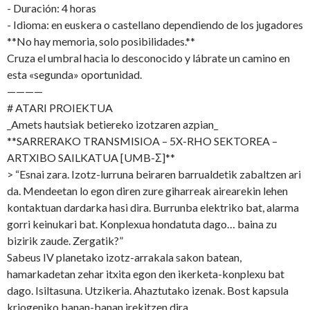
- Duración: 4 horas
- Idioma: en euskera o castellano dependiendo de los jugadores
**No hay memoria, solo posibilidades.**
Cruza el umbral hacia lo desconocido y lábrate un camino en
esta «segunda» oportunidad.
————
# ATARI PROIEKTUA
_Amets hautsiak betiereko izotzaren azpian_
**SARRERAKO TRANSMISIOA – 5X-RHO SEKTOREA –
ARTXIBO SAILKATUA [UMB-Σ]**
> “Esnai zara. Izotz-lurruna beiraren barrualdetik zabaltzen ari
da. Mendeetan lo egon diren zure giharreak airearekin lehen
kontaktuan dardarka hasi dira. Burrunba elektriko bat, alarma
gorri keinukari bat. Konplexua hondatuta dago… baina zu
bizirik zaude. Zergatik?”
Sabeus IV planetako izotz-arrakala sakon batean,
hamarkadetan zehar itxita egon den ikerketa-konplexu bat
dago. Isiltasuna. Utzikeria. Ahaztutako izenak. Bost kapsula
kriogeniko banan-banan irekitzen dira.