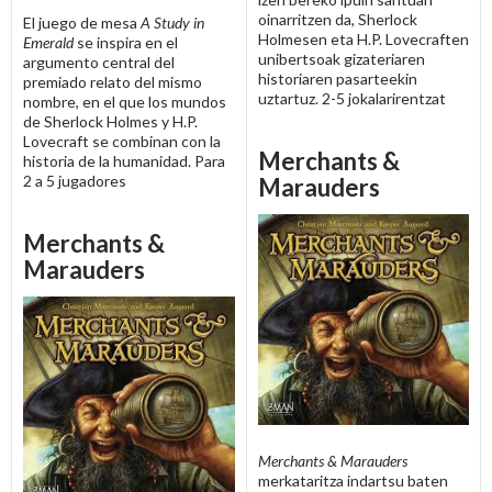
oinarritzen da, Sherlock
El juego de mesa
A Study in
Holmesen eta H.P. Lovecraften
Emerald
se inspira en el
unibertsoak gizateriaren
argumento central del
historiaren pasarteekin
premiado relato del mismo
uztartuz. 2-5 jokalarirentzat
nombre, en el que los mundos
de Sherlock Holmes y H.P.
Lovecraft se combinan con la
Merchants &
historia de la humanidad. Para
2 a 5 jugadores
Marauders
Merchants &
Marauders
Merchants & Marauders
merkataritza indartsu baten