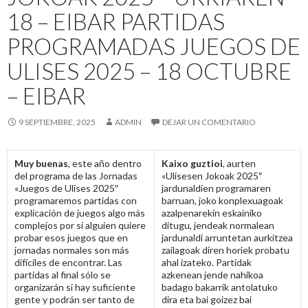
18 – EIBAR PARTIDAS
PROGRAMADAS JUEGOS DE
ULISES 2025 – 18 OCTUBRE
– EIBAR
9 SEPTIEMBRE, 2025
ADMIN
DEJAR UN COMENTARIO
Muy buenas
, este año dentro
Kaixo guztioi
, aurten
del programa de las Jornadas
«Ulisesen Jokoak 2025″
«Juegos de Ulises 2025″
jardunaldien programaren
programaremos partidas con
barruan, joko konplexuagoak
explicación de juegos algo más
azalpenarekin eskainiko
complejos por si alguien quiere
ditugu, jendeak normalean
probar esos juegos que en
jardunaldi arruntetan aurkitzea
jornadas normales son más
zailagoak diren horiek probatu
difíciles de encontrar. Las
ahal izateko. Partidak
partidas al final sólo se
azkenean jende nahikoa
organizarán si hay suficiente
badago bakarrik antolatuko
gente y podrán ser tanto de
dira eta bai goizez bai