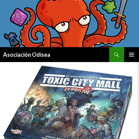
Buscar
Asociación Odisea
IR AL CONTENIDO
MENÚ
PRINCI