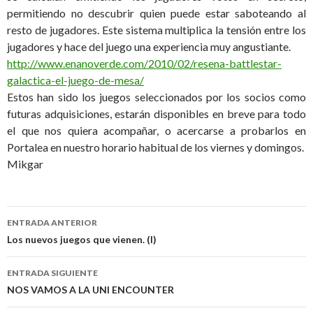
permitiendo no descubrir quien puede estar saboteando al
resto de jugadores. Este sistema multiplica la tensión entre los
jugadores y hace del juego una experiencia muy angustiante.
http://www.enanoverde.com/2010/02/resena-battlestar-
galactica-el-juego-de-mesa/
Estos han sido los juegos seleccionados por los socios como
futuras adquisiciones, estarán disponibles en breve para todo
el que nos quiera acompañar, o acercarse a probarlos en
Portalea en nuestro horario habitual de los viernes y domingos.
Mikgar
ENTRADA ANTERIOR
Ir a la entrada
Los nuevos juegos que vienen. (I)
ENTRADA SIGUIENTE
NOS VAMOS A LA UNI ENCOUNTER