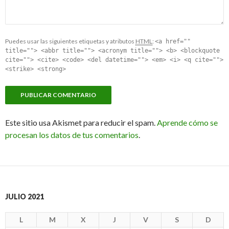
Puedes usar las siguientes etiquetas y atributos
HTML
:
<a href=""
title=""> <abbr title=""> <acronym title=""> <b> <blockquote
cite=""> <cite> <code> <del datetime=""> <em> <i> <q cite="">
<strike> <strong>
Este sitio usa Akismet para reducir el spam.
Aprende cómo se
procesan los datos de tus comentarios
.
JULIO 2021
L
M
X
J
V
S
D