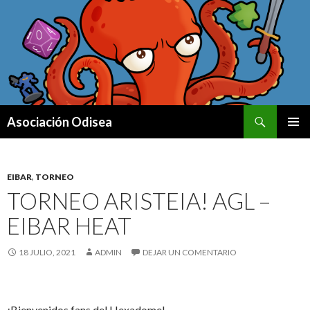
Buscar
Asociación Odisea
IR AL CONTENIDO
MENÚ
PRINCI
EIBAR
,
TORNEO
TORNEO ARISTEIA! AGL –
EIBAR HEAT
18 JULIO, 2021
ADMIN
DEJAR UN COMENTARIO
¡Bienvenidos fans del Hexadome!