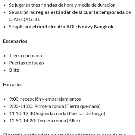
Se jugarán
tres rondas
de hora y media de duración.
Se usarán las
reglas estándar de la cuarta temporada
de
la AGL (AGL4).
Se aplicará
el mod circuito AGL: Novvy Bangkok.
Escenarios
Tierra quemada
Puertas de fuego
Blitz
Horario:
9:00: recepción y emparejamientos
9:30-11:00: Primera ronda (Tierra quemada)
11:10-12:40 Segunda ronda (Puertas de fuego)
12:50-14:20: Tercera ronda (Blitz)
El horario queda sujeto a pequeños adelantos en caso de que