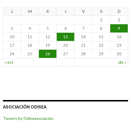
L
M
X
J
V
S
D
1
2
3
4
5
6
7
8
9
10
11
12
13
14
15
16
17
18
19
20
21
22
23
24
25
26
27
28
29
30
« oct
dic »
ASOCIACIÓN ODISEA
Tweets by Odiseasociacion