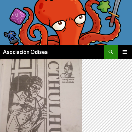
Buscar
Asociación Odisea
IR AL CONTENIDO
MENÚ
PRINCI